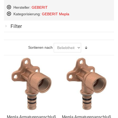
Hersteller:
GEBERIT
Diesen
Kategorisierung:
GEBERIT Mepla
Artikel
Diesen
entfernen
Artikel
Filter
entfernen
Sortieren nach
Mepla Armaturenanschluß
Mepla Armaturenanschluß