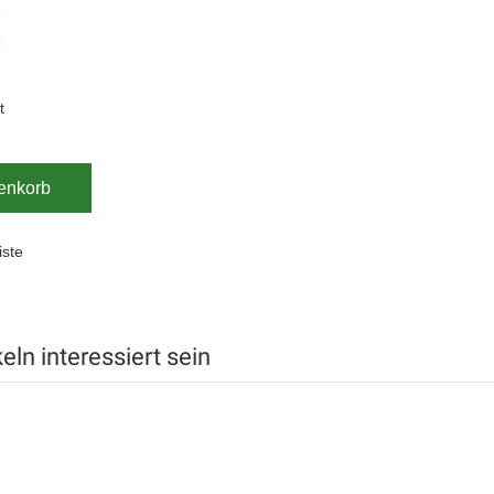
t
enkorb
iste
ln interessiert sein