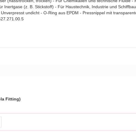
r (nass/trocken, trocken) - Für Chemikalien und technische Fluide - 
r Inertgase (z. B. Stickstoff) - Für Haustechnik, Industrie und Schiffbau
 Unverpresst undicht - O-Ring aus EPDM - Pressnippel mit transparent
 627.271.00.5
a Fitting)