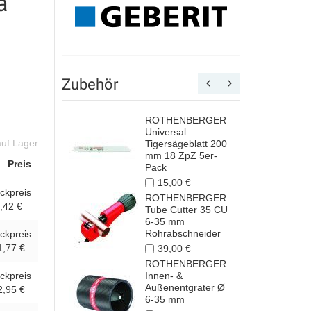
a
Zubehör
ROTHENBERGER
Universal
auf Lager
Tigersägeblatt 200
mm 18 ZpZ 5er-
Preis
Pack
15,00 €
ckpreis
ROTHENBERGER
,42 €
Tube Cutter 35 CU
6-35 mm
Rohrabschneider
ckpreis
1,77 €
39,00 €
ROTHENBERGER
ckpreis
Innen- &
Außenentgrater Ø
2,95 €
6-35 mm