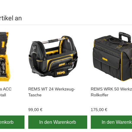
tikel an
ss ACC
REMS WT 24 Werkzeug-
REMS WRK 50 Werkz
tall
Tasche
Rollkoffer
99,00 €
175,00 €
enkorb
In den Warenkorb
In den Warenk