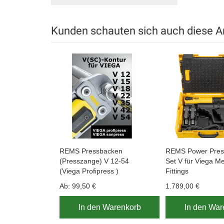
Kunden schauten sich auch diese Ar
REMS Pressbacken
REMS Power Pre
(Presszange) V 12-54
Set V für Viega Me
(Viega Profipress )
Fittings
Ab:
99,50 €
1.789,00 €
In den Warenkorb
In den War