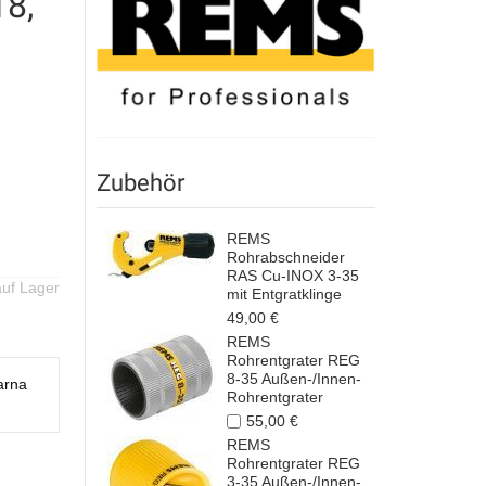
18,
Zubehör
REMS
Rohrabschneider
RAS Cu-INOX 3-35
auf Lager
mit Entgratklinge
49,00 €
REMS
Rohrentgrater REG
8-35 Außen-/Innen-
arna
Rohrentgrater
55,00 €
REMS
Rohrentgrater REG
3-35 Außen-/Innen-