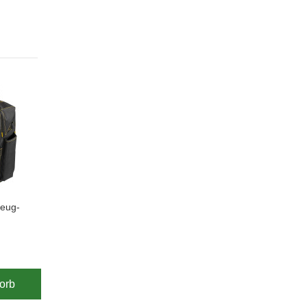
eug-
orb