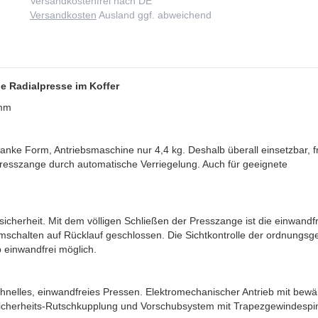
Versandkostenfrei nach DE
Versandkosten
Ausland ggf. abweichend
e Radialpresse im Koffer
 mm
anke Form, Antriebsmaschine nur 4,4 kg. Deshalb überall einsetzbar, f
 Presszange durch automatische Verriegelung. Auch für geeignete
ssicherheit. Mit dem völligen Schließen der Presszange ist die einwandf
Umschalten auf Rücklauf geschlossen. Die Sichtkontrolle der ordnung
 einwandfrei möglich.
nelles, einwandfreies Pressen. Elektromechanischer Antrieb mit bew
Sicherheits-Rutschkupplung und Vorschubsystem mit Trapezgewindespi