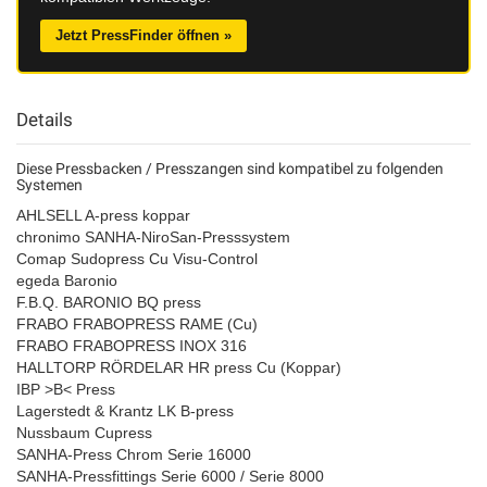
Jetzt PressFinder öffnen »
Details
Diese Pressbacken / Presszangen sind kompatibel zu folgenden
Systemen
AHLSELL A-press koppar
chronimo SANHA-NiroSan-Presssystem
Comap Sudopress Cu Visu-Control
egeda Baronio
F.B.Q. BARONIO BQ press
FRABO FRABOPRESS RAME (Cu)
FRABO FRABOPRESS INOX 316
HALLTORP RÖRDELAR HR press Cu (Koppar)
IBP >B< Press
Lagerstedt & Krantz LK B-press
Nussbaum Cupress
SANHA-Press Chrom Serie 16000
SANHA-Pressfittings Serie 6000 / Serie 8000