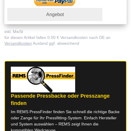
Angebot
inkl. MwSt
für diesen Artikel fallen 0.00 € Versandkosten nach DE an
Versandkosten
Ausland ggf. abweichend
Passende Pressbacke oder Presszange
finden
Im REMS PressFinder finden Sie schnell die richtige Backe
oder Zange für Ihr Pressfitting-System. Einfach Hersteller
und System auswählen – REMS zeigt Ihnen die
kompatiblen Werkzeuge.