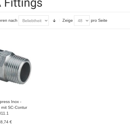
 Fittings
eren nach
Zeige
pro Seite
press Inox -
k mit SC-Contur
311.1
8,74 €