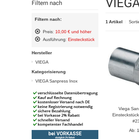
VIEGA
Filtern nach
Filtern nach:
1 Artikel
Sorti
Preis:
10,00 € und höher
Diesen
Ausführung:
Einsteckstück
Artikel
Diesen
entfernen
Artikel
Hersteller
entfernen
VIEGA
Kategorisierung
VIEGA Sanpress Inox
Viega San
Einsteckstüc
#2
Ab:
1