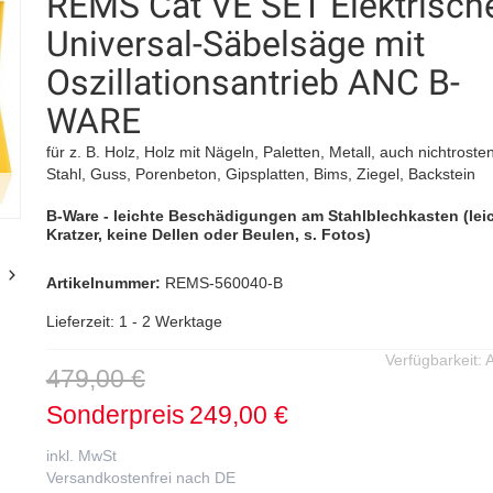
REMS Cat VE SET Elektrisch
Universal-Säbelsäge mit
Oszillationsantrieb ANC B-
WARE
für z. B. Holz, Holz mit Nägeln, Paletten, Metall, auch nichtroste
Stahl, Guss, Porenbeton, Gipsplatten, Bims, Ziegel, Backstein
B-Ware - leichte Beschädigungen am Stahlblechkasten (lei
Kratzer, keine Dellen oder Beulen, s. Fotos)
Artikelnummer:
REMS-560040-B
Lieferzeit: 1 - 2 Werktage
Verfügbarkeit:
A
479,00 €
Sonderpreis
249,00 €
inkl. MwSt
Versandkostenfrei nach DE