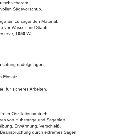
rutschsicherem,
ftvollen Sägevorschub.
äge am zu sägenden Material.
ebe vor Wasser und Staub.
reserve,
1050 W.
richtung nadelgelagert,
m Einsatz.
, für sicheres Arbeiten.
reier Oszillationsantrieb
ubes von Hubstange und Sägeblatt.
Reibung, Erwärmung, Verschleiß.
r Beanspruchung durch extremes Sägen.