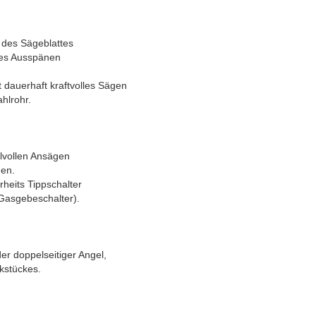
 des Sägeblattes
des Ausspänen
rt dauerhaft kraftvolles Sägen
hlrohr.
lvollen Ansägen
gen.
heits Tippschalter
Gasgebeschalter).
er doppelseitiger Angel,
kstückes.