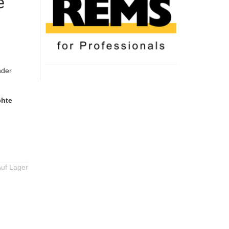
e
nder
chte
uf Lager