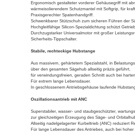
Ergonomisch gestalteter vorderer Gehäusegriff mit ab
wärmeisolierendem Schutzmantel mit Softgrip, für kra
Praxisgerechter Spatenhandgriff.
Schwenkbarer Stützschuh zum sicheren Führen der S
Hochgleitfähige Silicon-Spezialdichtung schützt Getri
Durchzugstarker Universalmotor mit großer Leistungs
Sicherheits-Tippschalter.
Stabile, rechteckige Hubstange
Aus massivem, gehärtetem Spezialstahl, in Belastungs
über den gesamten Sägehub allseitig präzis geführt,
für verwindungsfreien, geraden Schnitt auch bei harte
Für extrem lange Lebensdauer.
In geschlossenem Antriebsgehäuse laufende Hubstange
Oszillationsantrieb mit ANC
Superstabiler, wasser- und staubgeschützter, wartungsf
zur gleichzeitigen Erzeugung des Säge- und Orbitalh
Allseitig nadelgelagerter Kurbeltrieb (ANC) reduziert 
Für lange Lebensdauer des Antriebes, auch bei hohe