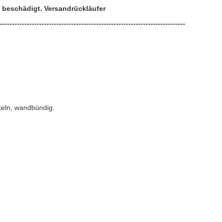
t beschädigt. Versandrückläufer
---------------------------------------------------------------------------
nkeln, wandbündig.