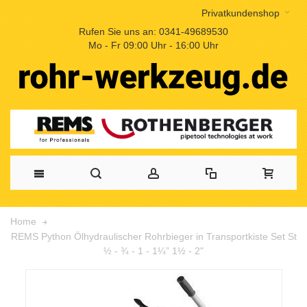
Privatkundenshop
Rufen Sie uns an: 0341-49689530
Mo - Fr 09:00 Uhr - 16:00 Uhr
Home
REMS Python Ölhydraulischer Rohrbieger in Transportkiste Set St
½ - ¾ - 1 - 1¼” 1½ - 2"