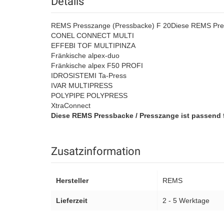
Details
REMS Presszange (Pressbacke) F 20
Diese REMS Pres
CONEL CONNECT MULTI
EFFEBI TOF MULTIPINZA
Fränkische alpex-duo
Fränkische alpex F50 PROFI
IDROSISTEMI Ta-Press
IVAR MULTIPRESS
POLYPIPE POLYPRESS
XtraConnect
Diese REMS Pressbacke / Presszange ist passend 
Zusatzinformation
Hersteller
REMS
Lieferzeit
2 - 5 Werktage