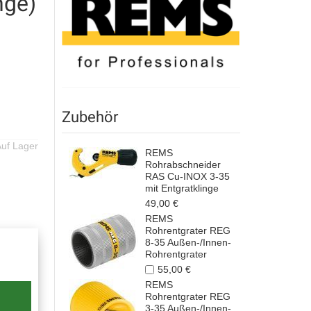
nge)
Zubehör
uf Lager
REMS
Rohrabschneider
RAS Cu-INOX 3-35
mit Entgratklinge
49,00 €
REMS
Rohrentgrater REG
8-35 Außen-/Innen-
Rohrentgrater
55,00 €
REMS
Rohrentgrater REG
3-35 Außen-/Innen-