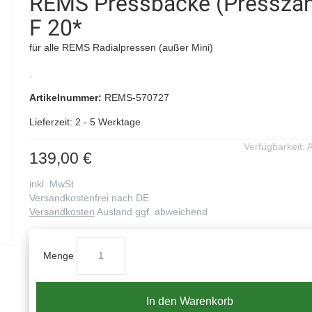
REMS Pressbacke (Pressza
F 20*
für alle REMS Radialpressen (außer Mini)
.
Artikelnummer:
REMS-570727
Lieferzeit: 2 - 5 Werktage
Verfügbarkeit:
A
139,00 €
inkl. MwSt
Versandkostenfrei nach DE
Versandkosten
Ausland ggf. abweichend
Menge
In den Warenkorb