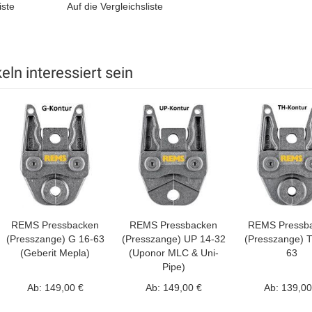
iste
Auf die Vergleichsliste
ln interessiert sein
REMS Pressbacken
REMS Pressbacken
REMS Pressb
(Presszange) G 16-63
(Presszange) UP 14-32
(Presszange) T
(Geberit Mepla)
(Uponor MLC & Uni-
63
Pipe)
Ab:
149,00 €
Ab:
149,00 €
Ab:
139,00