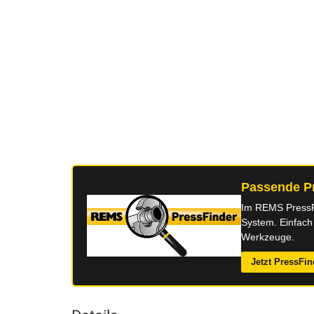
Passende P
Im REMS PressFin
System. Einfach
Werkzeuge.
Jetzt PressFin