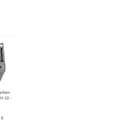
acken
H 10 -
 €