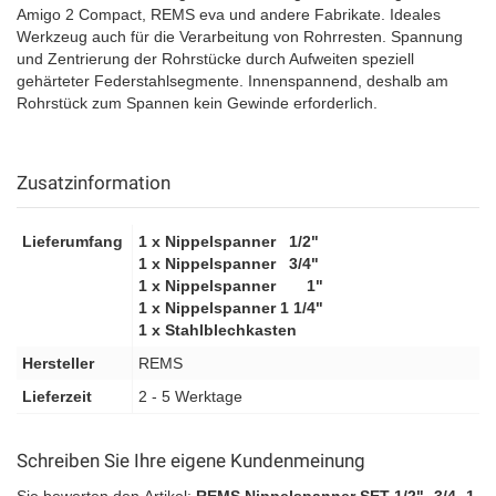
Amigo 2 Compact, REMS eva und andere Fabrikate. Ideales
Werkzeug auch für die Verarbeitung von Rohrresten. Spannung
und Zentrierung der Rohrstücke durch Aufweiten speziell
gehärteter Federstahlsegmente. Innenspannend, deshalb am
Rohrstück zum Spannen kein Gewinde erforderlich.
Zusatzinformation
Lieferumfang
1 x Nippelspanner 1/2"
1 x Nippelspanner 3/4"
1 x Nippelspanner 1"
1 x Nippelspanner 1 1/4"
1 x Stahlblechkasten
Hersteller
REMS
Lieferzeit
2 - 5 Werktage
Schreiben Sie Ihre eigene Kundenmeinung
Sie bewerten den Artikel:
REMS Nippelspanner SET 1/2"- 3/4- 1