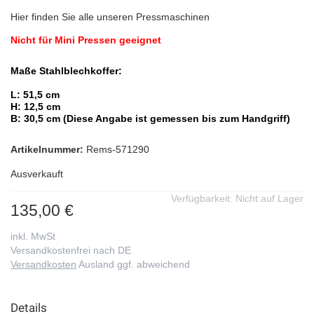
Hier finden Sie alle unseren Pressmaschinen
Nicht für Mini Pressen geeignet
Maße Stahlblechkoffer:
L: 51,5 cm
H: 12,5 cm
B: 30,5 cm (Diese Angabe ist gemessen bis zum Handgriff)
Artikelnummer:
Rems-571290
Ausverkauft
Verfügbarkeit:
Nicht auf Lager
135,00 €
inkl. MwSt
Versandkostenfrei nach DE
Versandkosten
Ausland ggf. abweichend
Details