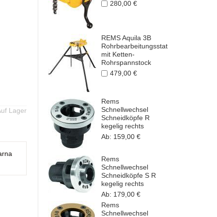
280,00 €
REMS Aquila 3B
Rohrbearbeitungsstation
mit Ketten-
Rohrspannstock
479,00 €
Rems
Schnellwechsel
uf Lager
Schneidköpfe R
kegelig rechts
Ab:
159,00 €
arna
Rems
Schnellwechsel
Schneidköpfe S R
kegelig rechts
Ab:
179,00 €
Rems
Schnellwechsel