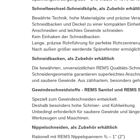
Schnellwechsel-Schneidköpfe, als Zubehör erhältl
Bewährte Technik, hohe Materialgüte und präzise Vera
Schneidbacken und Deckel zu einer kompakten Einheit
Anschneiden und leichtes Gewinde schneiden.
Kein Einhaken der Schneidbacken.
Lange, präzise Rohrführung für perfekte Rohrzentrier
Nach außen größer werdende Spänefenster ermöglich
Schneidbacken, als Zubehör erhältlich
Die bewährten, unverwüstlichen REMS Qualitäts-Schne
Schneidengeometrie garantieren superleichtes Anschn
und saubere Gewinde. Aus zähhartem, besonders gehä
Gewindeschneidstoffe - REMS Sanitol und REMS Spe
Speziell zum Gewindeschneiden entwickelt.
Deshalb besonders hohe Schmier- und Kühlwirkung.
Unbedingt erforderlich für saubere Gewinde und län
Werkzeugen und Maschinen.
Nippelschneiden, als Zubehör erhältlich
Rationell mit REMS Nippelspannern ⅜ – 1" (2")