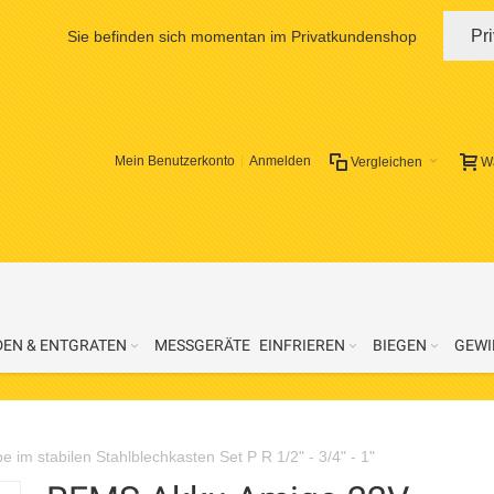
Pr
Sie befinden sich momentan im Privatkundenshop
Mein Benutzerkonto
Anmelden
Vergleichen
W
DEN & ENTGRATEN
MESSGERÄTE
EINFRIEREN
BIEGEN
GEWI
m stabilen Stahlblechkasten Set P R 1/2" - 3/4" - 1"