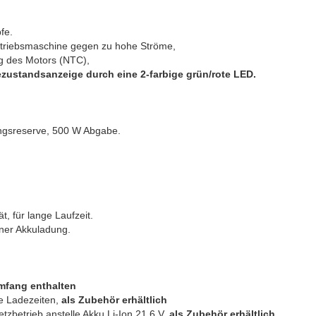
fe.
ntriebsmaschine gegen zu hohe Ströme,
g des Motors (NTC),
ezustandsanzeige durch eine 2-farbige grün/rote LED.
ungsreserve, 500 W Abgabe.
t, für lange Laufzeit.
iner Akkuladung.
umfang enthalten
re Ladezeiten,
als Zubehör erhältlich
zbetrieb anstelle Akku Li-Ion 21,6 V,
als Zubehör erhältlich