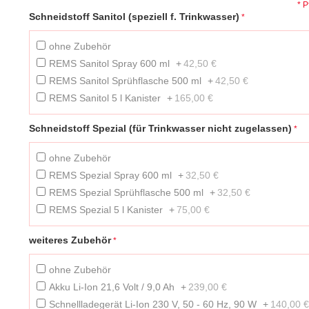
* P
Schneidstoff Sanitol (speziell f. Trinkwasser)
ohne Zubehör
REMS Sanitol Spray 600 ml
+
42,50 €
REMS Sanitol Sprühflasche 500 ml
+
42,50 €
REMS Sanitol 5 l Kanister
+
165,00 €
Schneidstoff Spezial (für Trinkwasser nicht zugelassen)
ohne Zubehör
REMS Spezial Spray 600 ml
+
32,50 €
REMS Spezial Sprühflasche 500 ml
+
32,50 €
REMS Spezial 5 l Kanister
+
75,00 €
weiteres Zubehör
ohne Zubehör
Akku Li-Ion 21,6 Volt / 9,0 Ah
+
239,00 €
Schnellladegerät Li-Ion 230 V, 50 - 60 Hz, 90 W
+
140,00 €