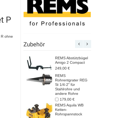
t P
 R ohne
Zubehör
REMS Abstützbügel
Amigo 2 Compact
249,00 €
REMS
Rohrentgrater REG
St 1/4-2" für
Stahlrohre und
andere Rohre
179,00 €
REMS Aquila WB
Ketten-
Rohrspannstock