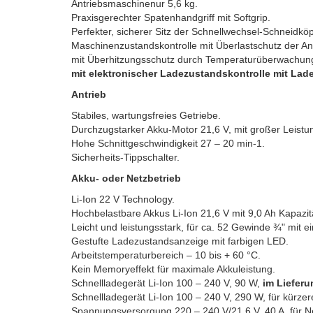
Antriebsmaschinenur 5,6 kg.
Praxisgerechter Spatenhandgriff mit Softgrip.
Perfekter, sicherer Sitz der Schnellwechsel-Schneidköp
Maschinenzustandskontrolle mit Überlastschutz der A
mit Überhitzungsschutz durch Temperaturüberwachun
mit elektronischer Ladezustandskontrolle mit Lad
Antrieb
Stabiles, wartungsfreies Getriebe.
Durchzugstarker Akku-Motor 21,6 V, mit großer Leist
Hohe Schnittgeschwindigkeit 27 – 20 min-1.
Sicherheits-Tippschalter.
Akku- oder Netzbetrieb
Li-Ion 22 V Technology.
Hochbelastbare Akkus Li-Ion 21,6 V mit 9,0 Ah Kapazitä
Leicht und leistungsstark, für ca. 52 Gewinde ¾" mit e
Gestufte Ladezustandsanzeige mit farbigen LED.
Arbeitstemperaturbereich – 10 bis + 60 °C.
Kein Memoryeffekt für maximale Akkuleistung.
Schnellladegerät Li-Ion 100 – 240 V, 90 W,
im Liefer
Schnellladegerät Li-Ion 100 – 240 V, 290 W, für kürze
Spannungsversorgung 220 – 240 V/21,6 V, 40 A, für Net