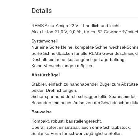
Details
REMS Akku-Amigo 22 V – handlich und leicht.
Akku Li-Ion 21,6 V, 9,0 Ah, für ca. 52 Gewinde ¾"mit e
Systemvorteil
Nur eine Sorte kleine, kompakte Schnellwechsel-Schn
Sorte Schneidbacken für alle REMS Gewindeschneidk
Deshalb einfache, kostengünstige Lagerhaltung.
Keine Verwechslungen möglich.
Abstützbügel
Stabiler, einfach zu handhabender Bügel zum Abstüt
beiden Drehrichtungen.
Sicher spannend durch schräggestellte Spannspindel, 
Besonders einfaches Aufsetzen derGewindeschneidklu
Bauweise
Kompakt, robust, baustellengerecht.
Überall sofort einsetzbar, auch ohne Schraubstock.
Schlanke Form für schwer zugängliche Stellen.