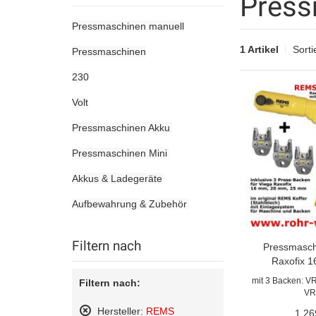
Press
Pressmaschinen manuell
1 Artikel
Sorti
Pressmaschinen
230
Volt
Pressmaschinen Akku
Pressmaschinen Mini
Akkus & Ladegeräte
Aufbewahrung & Zubehör
Filtern nach
Pressmasch
Raxofix 
mit 3 Backen: V
Filtern nach:
VR
Hersteller:
REMS
1.26