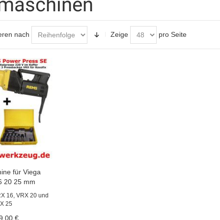
maschinen
eren nach
Zeige
pro Seite
ine für Viega
16 20 25 mm
RX 16, VRX 20 und
X 25
9,00 €