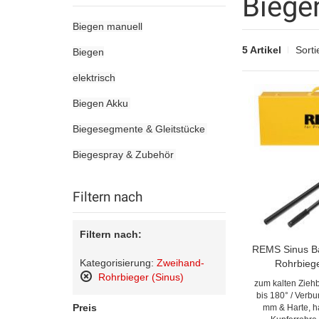
Biege
Biegen manuell
5 Artikel
Sorti
Biegen
elektrisch
Biegen Akku
Biegesegmente & Gleitstücke
Biegespray & Zubehör
Filtern nach
Filtern nach:
REMS Sinus B
Kategorisierung:
Zweihand-
Rohrbiege
Rohrbieger (Sinus)
zum kalten Zieh
Diesen
bis 180° / Verb
Artikel
Preis
mm & Harte, h
entfernen