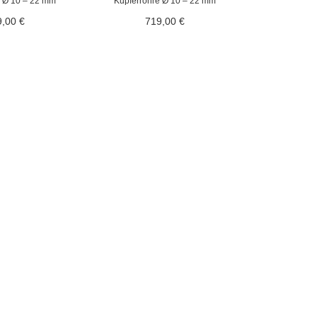
e Ø 10 – 22 mm
Kupferrohre Ø 10 – 22 mm
9,00 €
719,00 €