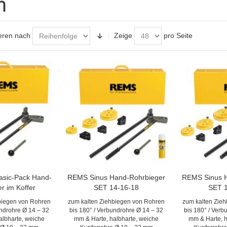
n
eren nach
Zeige
pro Seite
asic-Pack Hand-
REMS Sinus Hand-Rohrbieger
REMS Sinus 
r im Koffer
SET 14-16-18
SET 
biegen von Rohren
zum kalten Ziehbiegen von Rohren
zum kalten Zie
undrohre Ø 14 – 32
bis 180° / Verbundrohre Ø 14 – 32
bis 180° / Verb
albharte, weiche
mm & Harte, halbharte, weiche
mm & Harte, h