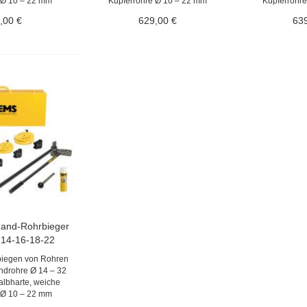
 Ø 10 – 22 mm
Kupferrohre Ø 10 – 22 mm
Kupferrohr
,00 €
629,00 €
63
and-Rohrbieger
-14-16-18-22
biegen von Rohren
undrohre Ø 14 – 32
albharte, weiche
 Ø 10 – 22 mm