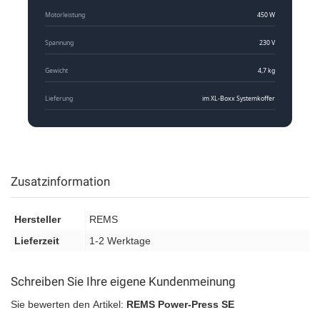
Motorleistung
450 W
Spannung
230 V
Gewicht
4,7 kg
Lieferung
im XL-Boxx Systemkoffer
Zusatzinformation
Hersteller
REMS
Lieferzeit
1-2 Werktage
Schreiben Sie Ihre eigene Kundenmeinung
Sie bewerten den Artikel:
REMS Power-Press SE