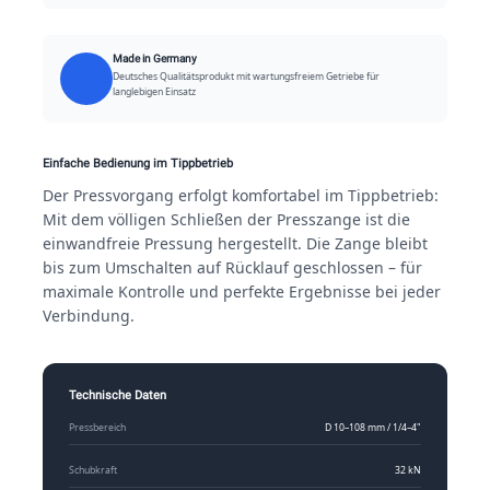
Made in Germany
Deutsches Qualitätsprodukt mit wartungsfreiem Getriebe für
langlebigen Einsatz
Einfache Bedienung im Tippbetrieb
Der Pressvorgang erfolgt komfortabel im Tippbetrieb:
Mit dem völligen Schließen der Presszange ist die
einwandfreie Pressung hergestellt. Die Zange bleibt
bis zum Umschalten auf Rücklauf geschlossen – für
maximale Kontrolle und perfekte Ergebnisse bei jeder
Verbindung.
Technische Daten
Pressbereich
D 10–108 mm / 1/4–4"
Schubkraft
32 kN